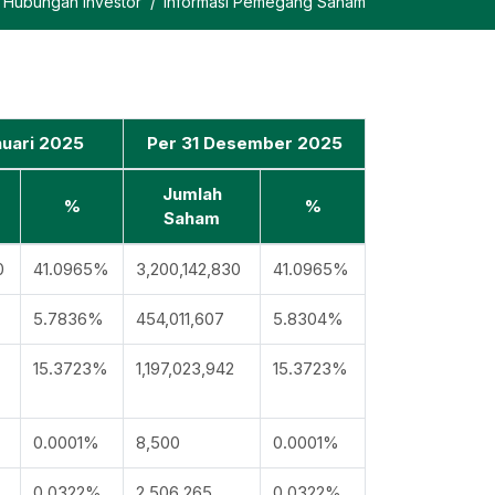
Hubungan Investor
Informasi Pemegang Saham
nuari 2025
Per 31 Desember 2025
Jumlah
%
%
Saham
0
41.0965%
3,200,142,830
41.0965%
5.7836%
454,011,607
5.8304%
15.3723%
1,197,023,942
15.3723%
0.0001%
8,500
0.0001%
0.0322%
2,506,265
0.0322%