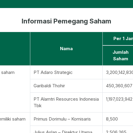
Informasi Pemegang Saham
Per 1 Ja
Nama
Jumlah
Saham
h saham
PT Adaro Strategic
3,200,142,83
Garibaldi Thohir
450,360,607
PT Alamtri Resources Indonesia
1,197,023,942
Tbk
miliki saham
Primus Dorimulu – Komisaris
8,500
Julius Aslan – Direktur Utama
2,506,265