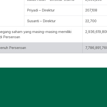
Priyadi – Direktur
207,108
Susanti – Direktur
22,700
megang saham yang masing-masing memiliki
2,936,619,80
di Perseroan
Penuh Perseroan
7,786,891,76